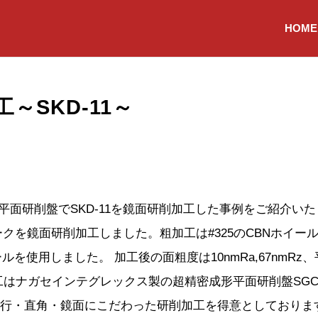
HOME
～SKD-11～
平面研削盤でSKD-11を鏡面研削加工した事例をご紹介いた
1材のワークを鏡面研削加工しました。粗加工は#325のCBNホイー
ルを使用しました。 加工後の面粗度は10nmRa,67nmRz
加工はナガセインテグレックス製の超精密成形平面研削盤SGC
・平行・直角・鏡面にこだわった研削加工を得意としておりま